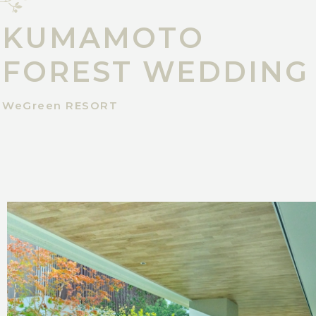
KUMAMOTO
FOREST WEDDING
WeGreen RESORT