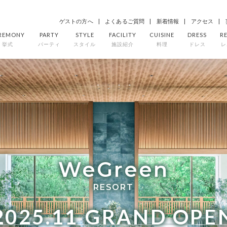
ゲストの方へ
よくあるご質問
新着情報
アクセス
REMONY
PARTY
STYLE
FACILITY
CUISINE
DRESS
R
挙式
パーティ
スタイル
施設紹介
料理
ドレス
レ
WeGreen
RESORT
2025.11
GRAND OPE