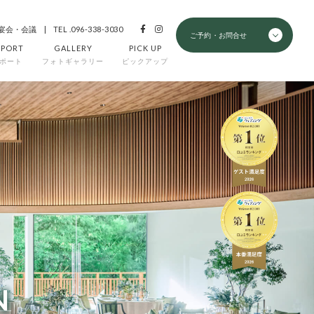
宴会・会議
TEL .096-338-3030
ご予約・お問合せ
EPORT
GALLERY
PICK UP
ポート
フォトギャラリー
ピックアップ
N