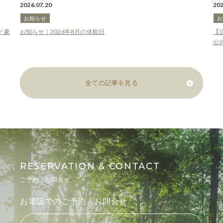
2026.08.01
202
お知らせ
特典情報
お
【公式ホームページからの予約が1番お得！】期間限定特典有り★
お
公式HP予約で 会場使用料 10万円OFF
全ての記事を見る
RESERVATION & CONTACT
ご予約・お問合せ
お電話でのご予約・お問合せ