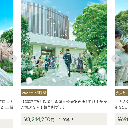
少人数・挙式のみ
大人数
以上先を
＼少人数婚／《30名69.8万円》大切なゲストと特
【13
別な1日を演出するお披露目weddingプラン
披露目
¥698,000
¥2,
円／/30名人